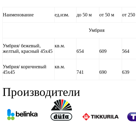
Наименование
ед.изм.
до 50 м
от 50 м
от 250
Умбрия
Умбрия/ бежевый,
кв.м.
желтый, красный 45х45
654
609
564
Умбрия/ коричневый
кв.м.
45х45
741
690
639
Производители