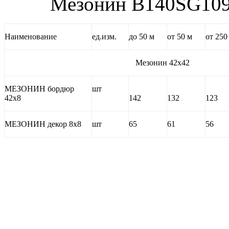
Мезонин B140SG1091
Наименование
ед.изм.
до 50 м
от 50 м
от 250
Мезонин 42х42
МЕЗОНИН бордюр
шт
42х8
142
132
123
МЕЗОНИН декор 8х8
шт
65
61
56