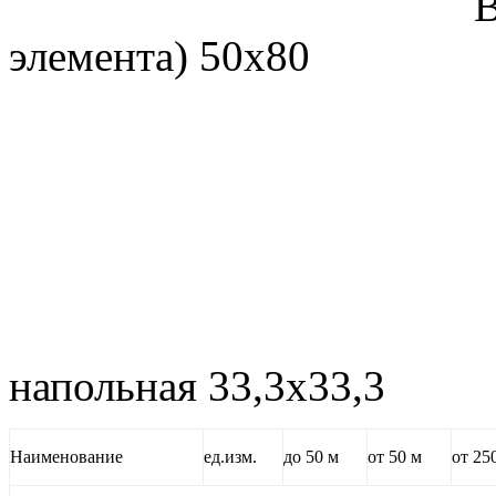
Burgund krem 
элемента) 50х80
Burgund kr
напольная 33,3х33,3
Наименование
ед.изм.
до 50 м
от 50 м
от 25