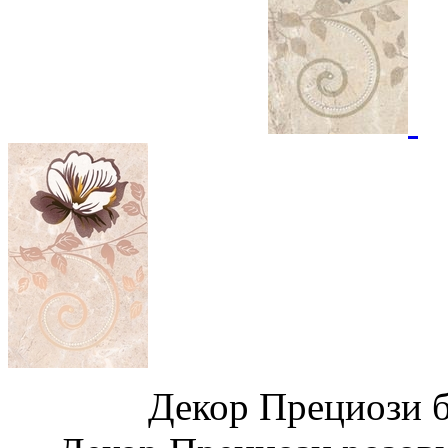
Декор Прециози 