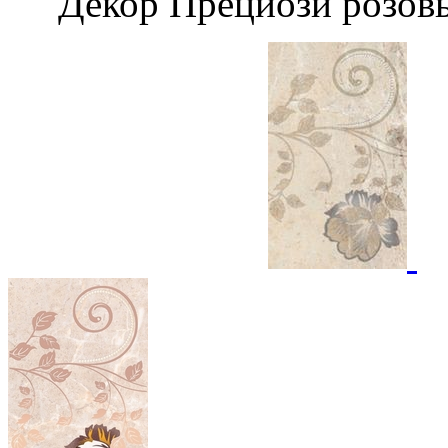
Декор Прециози р