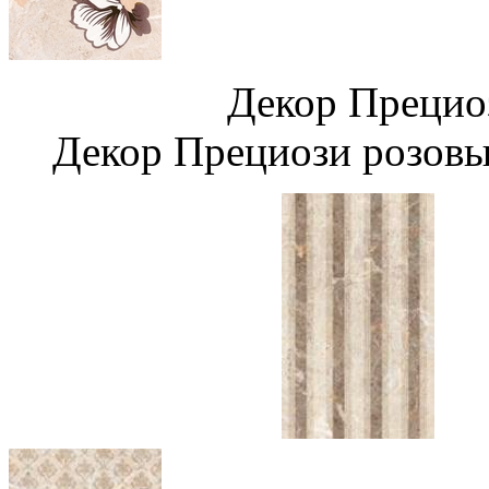
Декор Преци
Декор Прециози розовы