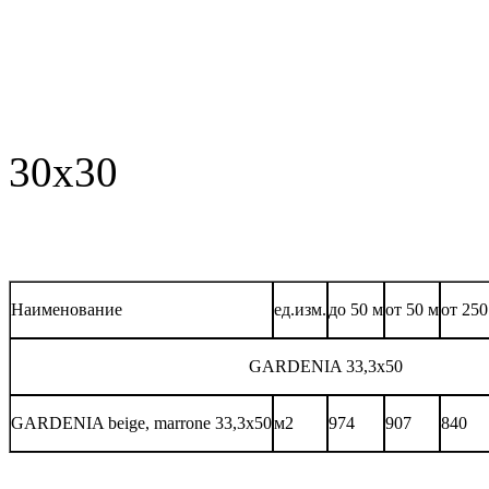
Gardenia 
30x30
Наименование
ед.изм.
до 50 м
от 50 м
от 250
GARDENIA 33,3x50
GARDENIA beige, marrone 33,3х50
м2
974
907
840