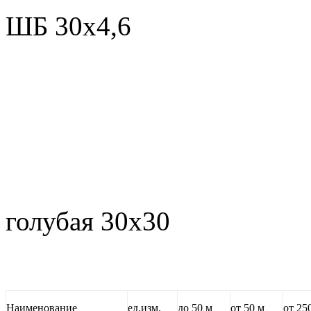
ШБ 30х4,6
Напольн
голубая 30х30
Наименование
ед.изм.
до 50 м
от 50 м
от 25