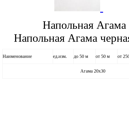
Напольная Аг
Напольная Агама черна
Наименование
ед.изм.
до 50 м
от 50 м
от 25
Агама 20х30