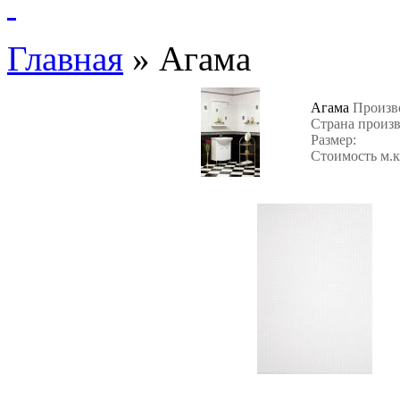
Главная
»
Агама
Агама
Произв
Страна произ
Размер:
Стоимость м.к