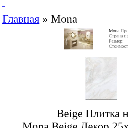
Главная
»
Mona
Mona
Про
Страна п
Размер:
Стоимост
Beige Плитка 
Mona Beige Декор 25х