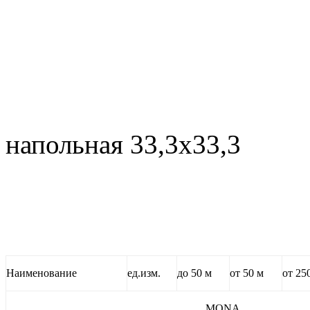
Modest Be
напольная 33,3х33,3
Наименование
ед.изм.
до 50 м
от 50 м
от 25
MONA