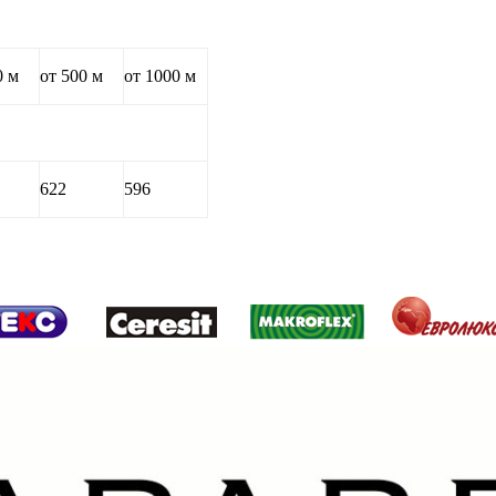
0 м
от 500 м
от 1000 м
622
596