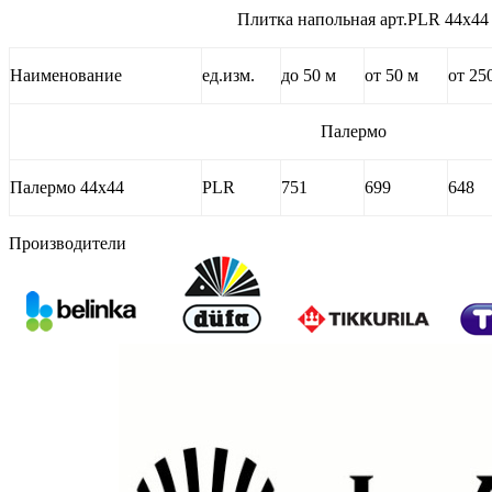
Плитка напольная арт.PLR 44х44
Наименование
ед.изм.
до 50 м
от 50 м
от 25
Палермо
Палермо 44х44
PLR
751
699
648
Производители