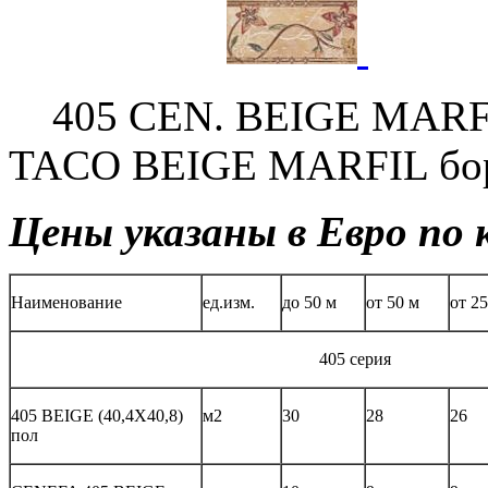
405 CEN. BEIGE MARFI
TACO BEIGE MARFIL бор
Цены указаны в Евро по 
Наименование
ед.изм.
до 50 м
от 50 м
от 2
405 серия
405 BEIGE (40,4X40,8)
м2
30
28
26
пол