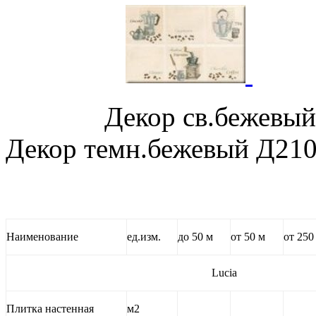
Декор св.беже
Декор темн.бежевый Д210
Наименование
ед.изм.
до 50 м
от 50 м
от 250
Lucia
Плитка настенная
м2