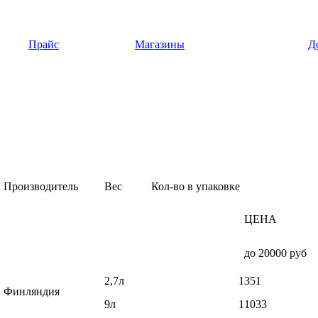
Прайс
Магазины
Д
Производитель
Вес
Кол-во в упаковке
ЦЕНА
до 20000 руб
2,7л
1
351
Финляндия
9л
1
1033