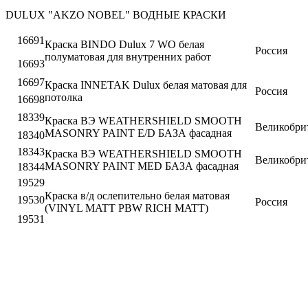
DULUX "AKZO NOBEL" ВОДНЫЕ КРАСКИ
16691
Краска BINDO Dulux 7 WO белая
Россия
полуматовая для внутренних работ
16693
16697
Краска INNETAK Dulux белая матовая для
Россия
потолка
16698
18339
Краска ВЭ WEATHERSHIELD SMOOTH
Великобри
MASONRY PAINT E/D БАЗА фасадная
18340
18343
Краска ВЭ WEATHERSHIELD SMOOTH
Великобри
MASONRY PAINT MED БАЗА фасадная
18344
19529
Краска в/д ослепительно белая матовая
19530
Россия
(VINYL MATT PBW RICH MATT)
19531